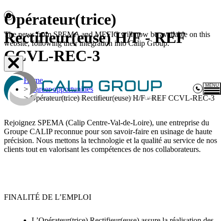
Opérateur(trice)
Rectifieur(euse) H/F - REF
The news from SPEMA and MEFIC will now be available on this
website, following their integration into Calip Group.
CCVL-REC-3
Home
MENU
>
Career opportunities
>
Opérateur(trice) Rectifieur(euse) H/F - REF CCVL-REC-3
Ex
Rejoignez SPEMA (Calip Centre-Val-de-Loire), une entreprise du
C
Groupe CALIP reconnue pour son savoir-faire en usinage de haute
précision. Nous mettons la technologie et la qualité au service de nos
clients tout en valorisant les compétences de nos collaborateurs.
N
C
co
FINALITÉ DE L’EMPLOI
6 Rue
L’Opérateur(trice) Rectifieur(euse) assure la réalisation des