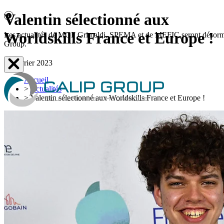
Valentin sélectionné aux
Worldskills France et Europe !
Les actualités de MGF Grimaldi, SPEMA et de MEFIC seront désormais d
Group.
20 février 2023
Accueil
>
Actualités
>
Valentin sélectionné aux Worldskills France et Europe !