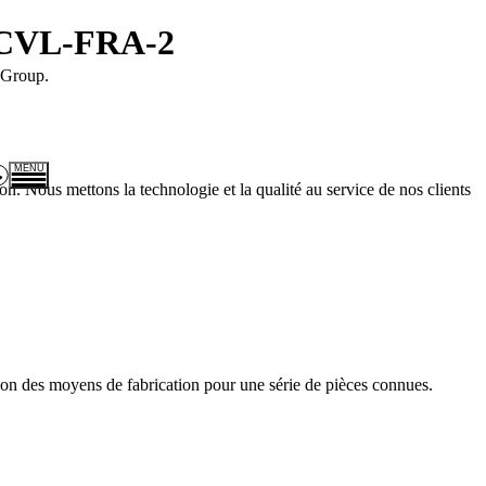
 CCVL-FRA-2
 Group.
MENU
 Nous mettons la technologie et la qualité au service de nos clients
Expertises
Carrières
Actualités
CALIP compétences
Presse et médias
tion des moyens de fabrication pour une série de pièces connues.
+ 33 (0)2 61 79 03 40
 Rue Rembrandt Bugatti - 14370 Moult