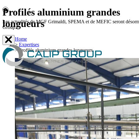
Profilés aluminium grandes
longueurs
Les actualités de MGF Grimaldi, SPEMA et de MEFIC seront désormais d
Group.
Home
>
Expertises
>
Profilés aluminium grandes longueurs