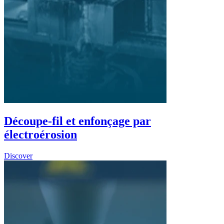
Découpe-fil et enfonçage par
électroérosion
Discover