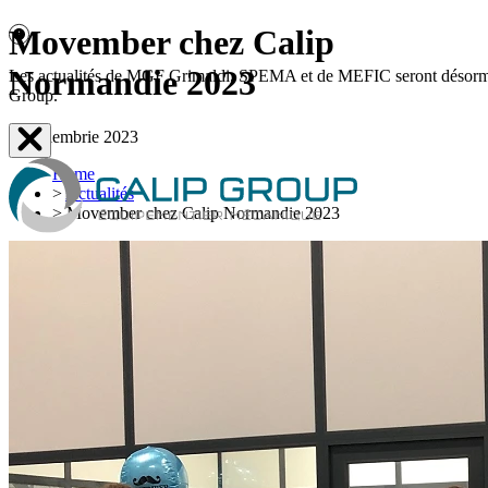
Movember chez Calip
Normandie 2023
Les actualités de MGF Grimaldi, SPEMA et de MEFIC seront désormais d
Group.
20 noiembrie 2023
Home
>
Actualités
>
Movember chez Calip Normandie 2023