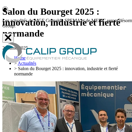
Salon du Bourget 2025 :
innovation, industrie et fierté
Les actualités de MGF Grimaldi, SPEMA et de MEFIC seront désormais d
Group.
normande
26 iunie 2025
Home
>
Actualités
>
Salon du Bourget 2025 : innovation, industrie et fierté
normande