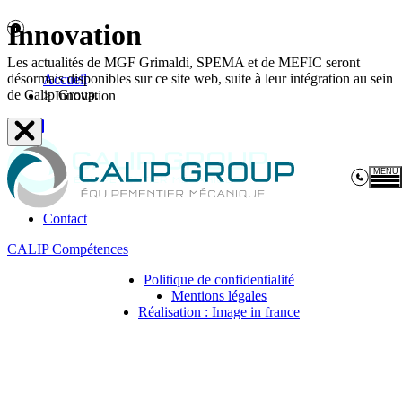
Innovation
Les actualités de MGF Grimaldi, SPEMA et de MEFIC seront
désormais disponibles sur ce site web, suite à leur intégration au sein
Accueil
de Calip Group.
>
Innovation
MENU
Contact
Ex
C
CALIP Compétences
Politique de confidentialité
Mentions légales
Réalisation : Image in france
Ac
C
co
Pr
mé