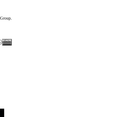
 Group.
MENU
Expertises
Carrières
Actualités
CALIP compétences
Presse et médias
+ 33 (0)2 61 79 03 40
 Rue Rembrandt Bugatti - 14370 Moult