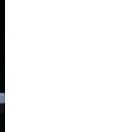
CONTACT
EN
ES
FR
RO