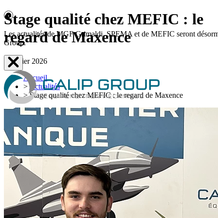
Stage qualité chez MEFIC : le
regard de Maxence
Les actualités de MGF Grimaldi, SPEMA et de MEFIC seront désormais d
Group.
5 février 2026
Accueil
>
Actualités
>
Stage qualité chez MEFIC : le regard de Maxence